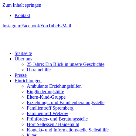
Zum Inhalt springen
Kontakt
Instagram
Facebook
YouTube
E-Mail
Startseite
Über uns
25 Jahre: Ein Blick in unsere Geschichte
Ukrainehilfe
Presse
Einrichtungen
Ambulante Erziehungshilfen
Eingliederungshilfe
Eltern-Kind-Gruppe
Erziehungs- und Familienberatungsstelle
Familientreff Spremberg
Familientreff Welzow
Frühförder- und Beratungsstelle
Hort Sellessen / Haidemühl
Kontakt- und Informationsstelle Selbsthilfe
Kitas