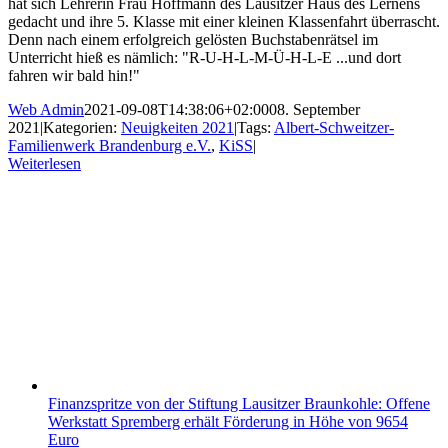
hat sich Lehrerin Frau Hoffmann des Lausitzer Haus des Lernens
gedacht und ihre 5. Klasse mit einer kleinen Klassenfahrt überrascht.
Denn nach einem erfolgreich gelösten Buchstabenrätsel im
Unterricht hieß es nämlich: "R-U-H-L-M-Ü-H-L-E ...und dort
fahren wir bald hin!"
Web Admin
2021-09-08T14:38:06+02:00
08. September
2021
|
Kategorien:
Neuigkeiten 2021
|
Tags:
Albert-Schweitzer-
Familienwerk Brandenburg e.V.
,
KiSS
|
Weiterlesen
Finanzspritze von der Stiftung Lausitzer Braunkohle: Offene
Werkstatt Spremberg erhält Förderung in Höhe von 9654
Euro