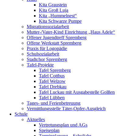
Kita Graustein
Kita Groß Luja
Kita „Hummelnest“
Kita Schwarze Pumpe
Migrationssozialarbeit
Mutter-/Vater-Kind Einrichtung „Haus Adele“
Offener Jugendtreff Spremberg
Offene Werkstatt Spremberg
Praxis für Logopädie
Schulsozialarbeit
Stadtchor Spremberg
Tafel-Projekte
Tafel Spremberg
Tafel Cottbus
Tafel Welzow
Tafel Drebkau
Tafel Luckau mit Ausgabestelle Golßen
Tafel Lübben
Tages- und Ferienbetreuung
Vermittlungsstelle Täter-Opfer-Ausgleich
Schule
Aktuelles
Vertretungsplan und AGs
Speiseplan
Terminplanung – Schuljahr