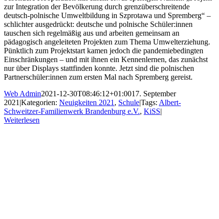
zur Integration der Bevölkerung durch grenzüberschreitende
deutsch-polnische Umweltbildung in Szprotawa und Spremberg“ –
schlichter ausgedrückt: deutsche und polnische Schüler:innen
tauschen sich regelmäßig aus und arbeiten gemeinsam an
pädagogisch angeleiteten Projekten zum Thema Umwelterziehung.
Pünktlich zum Projektstart kamen jedoch die pandemiebedingten
Einschränkungen – und mit ihnen ein Kennenlernen, das zunächst
nur über Displays stattfinden konnte. Jetzt sind die polnischen
Partnerschüler:innen zum ersten Mal nach Spremberg gereist.
Web Admin
2021-12-30T08:46:12+01:00
17. September
2021
|
Kategorien:
Neuigkeiten 2021
,
Schule
|
Tags:
Albert-
Schweitzer-Familienwerk Brandenburg e.V.
,
KiSS
|
Weiterlesen