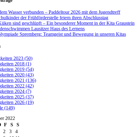
iträge
dem Wasser verbunden – Paddeltour 2026 mit dem Jugendtreff
hulkinder der Frühförderstelle feiern ihren Abschlusstag
Küken sind geschlüpft – Ein besonderer Moment in der Kita Graustein
denschwimmen Lausitzer Haus des Lernens
olympiade Spremberg: Teamgeist und Bewegung in unseren Kitas
n
keiten 2023 (50)
gkeiten 2018 (1)
gkeiten 2019 (54)
gkeiten 2020 (43)
gkeiten 2021 (136)
gkeiten 2022 (42)
gkeiten 2024 (7)
gkeiten 2025 (37)
gkeiten 2026 (19)
le (149)
er 2022
D
F
S
S
2
3
4