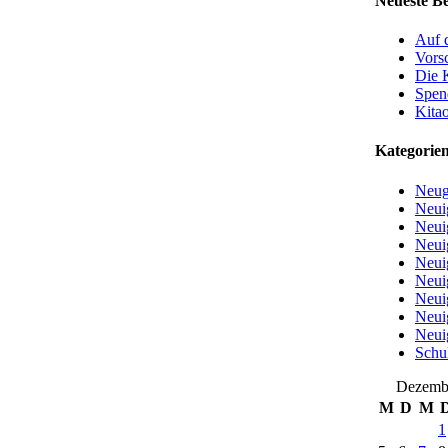
Neueste Be
Auf 
Vorsc
Die 
Spen
Kita
Kategorie
Neug
Neui
Neui
Neui
Neui
Neui
Neui
Neui
Neui
Schu
Dezemb
M
D
M
1