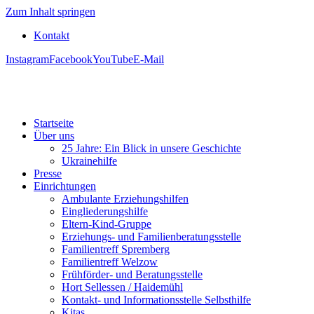
Zum Inhalt springen
Kontakt
Instagram
Facebook
YouTube
E-Mail
Startseite
Über uns
25 Jahre: Ein Blick in unsere Geschichte
Ukrainehilfe
Presse
Einrichtungen
Ambulante Erziehungshilfen
Eingliederungshilfe
Eltern-Kind-Gruppe
Erziehungs- und Familienberatungsstelle
Familientreff Spremberg
Familientreff Welzow
Frühförder- und Beratungsstelle
Hort Sellessen / Haidemühl
Kontakt- und Informationsstelle Selbsthilfe
Kitas