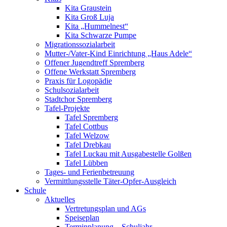
Kita Graustein
Kita Groß Luja
Kita „Hummelnest“
Kita Schwarze Pumpe
Migrationssozialarbeit
Mutter-/Vater-Kind Einrichtung „Haus Adele“
Offener Jugendtreff Spremberg
Offene Werkstatt Spremberg
Praxis für Logopädie
Schulsozialarbeit
Stadtchor Spremberg
Tafel-Projekte
Tafel Spremberg
Tafel Cottbus
Tafel Welzow
Tafel Drebkau
Tafel Luckau mit Ausgabestelle Golßen
Tafel Lübben
Tages- und Ferienbetreuung
Vermittlungsstelle Täter-Opfer-Ausgleich
Schule
Aktuelles
Vertretungsplan und AGs
Speiseplan
Terminplanung – Schuljahr