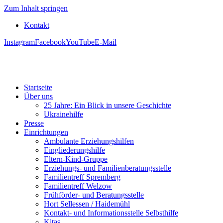
Zum Inhalt springen
Kontakt
Instagram
Facebook
YouTube
E-Mail
Startseite
Über uns
25 Jahre: Ein Blick in unsere Geschichte
Ukrainehilfe
Presse
Einrichtungen
Ambulante Erziehungshilfen
Eingliederungshilfe
Eltern-Kind-Gruppe
Erziehungs- und Familienberatungsstelle
Familientreff Spremberg
Familientreff Welzow
Frühförder- und Beratungsstelle
Hort Sellessen / Haidemühl
Kontakt- und Informationsstelle Selbsthilfe
Kitas