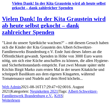
Vielen Dank! In der Kita Graustein wird ab heute selbst
gekocht – dank zahlreicher Spenden
Vielen Dank! In der Kita Graustein wird
ab heute selbst gekocht – dank
zahlreicher Spenden
"Lässt du unsere Spielküche wachsen?" – mit diesem Gesuch haben
sich die Kinder der Kita Graustein des Albert-Schweitzer-
Familienwerks Brandenburg e.V. Ende Juni dieses Jahres an die
Öffentlichkeit gewandt. Spenden in Höhe von 3000 Euro waren
nötig, um sich eine Küche anschaffen zu können, die allen Hygiene-
und Sicherheitsstandards entspricht. Fast zwei Monate später steht
Köchin Birgit Marko zum ersten Mal in der neuen Kitaküche und
schnippelt Basilikum aus dem eigenen Kitagarten, während
Tomatensauce und Nudeln auf dem Herd köcheln...
Web Admin
2021-08-16T17:29:47+02:00
16. August
2021
|
Kategorien:
Neuigkeiten 2021
|
Tags:
Albert-Schweitzer-
Familienwerk Brandenburg e.V.
,
KiSS
|
Weiterlesen