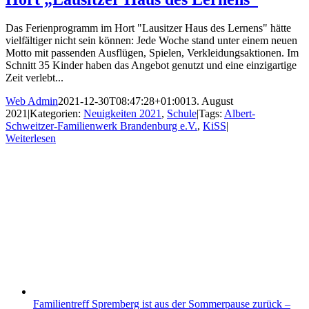
Das Ferienprogramm im Hort "Lausitzer Haus des Lernens" hätte
vielfältiger nicht sein können: Jede Woche stand unter einem neuen
Motto mit passenden Ausflügen, Spielen, Verkleidungsaktionen. Im
Schnitt 35 Kinder haben das Angebot genutzt und eine einzigartige
Zeit verlebt...
Web Admin
2021-12-30T08:47:28+01:00
13. August
2021
|
Kategorien:
Neuigkeiten 2021
,
Schule
|
Tags:
Albert-
Schweitzer-Familienwerk Brandenburg e.V.
,
KiSS
|
Weiterlesen
Familientreff Spremberg ist aus der Sommerpause zurück –