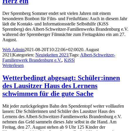
Herz ein
Der Spremberg Sommer endet seit vielen Jahren mit einem
besonderen Bonbon für Film- und Freiluftfans: Auch in diesem Jahr
lädt die Kontakt- und Informationsstelle Selbsthilfe (KiSS
Spremberg) des Albert-Schweitzer-Familienwerks Brandenburg e.V.
während der Spremberger Filmnächte zum Freitagskino ein am 27.
August.
Web Admin
2021-08-20T10:22:06+02:00
20. August
2021
|
Kategorien:
Neuigkeiten 2021
|
Tags:
Albert-Schweitzer-
Familienwerk Brandenburg e.V.
,
KiSS
|
Weiterlesen
Wetterbedingt abgesagt: Schüler:innen
des Lausitzer Haus des Lernens
schwimmen für die gute Sache
Mit jeder zurückgelegten Bahn den Spendentopf weiter volllaufen
lassen: Die Schülerinnen und Schüler des Lausitzer Haus des
Lernens des Albert-Schweitzer-Familienwerks Brandenburg e.V.
nehmen das Geld sammeln dieses Jahr selbst in die Hand. Am
Freitag, den 27. August stehen ab 9 Uhr 125 Kinder der