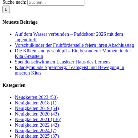
Suche nach:
Neueste Beiträge
Auf dem Wasser verbunden – Paddeltour 2026 mit dem
Jugendtreff
Vorschulkinder der Frühförderstelle feiern ihren Abschlusstag
Die Küken sind geschlüpft – Ein besonderer Moment in der
Kita Graustein
Spendenschwimmen Lausitzer Haus des Lernens
Kitaolympiade Spremberg: Teamgeist und Bewegung in
unseren Kitas
Kategorien
Neugkeiten 2023 (50)
Neuigkeiten 2018 (1)
Neuigkeiten 2019 (54)
Neuigkeiten 2020 (43)
Neuigkeiten 2021 (136)
Neuigkeiten 2022 (42)
Neuigkeiten 2024 (7)
Neuigkeiten 2025 (37)