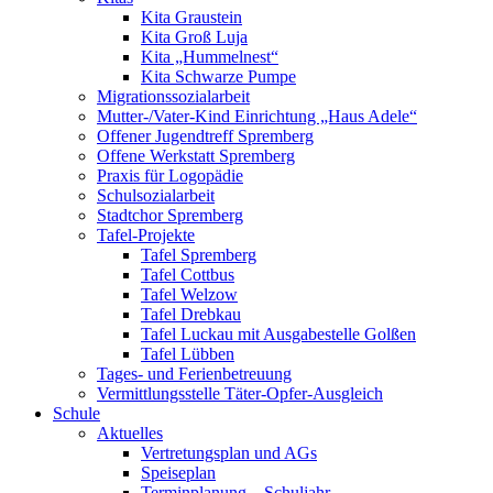
Kita Graustein
Kita Groß Luja
Kita „Hummelnest“
Kita Schwarze Pumpe
Migrationssozialarbeit
Mutter-/Vater-Kind Einrichtung „Haus Adele“
Offener Jugendtreff Spremberg
Offene Werkstatt Spremberg
Praxis für Logopädie
Schulsozialarbeit
Stadtchor Spremberg
Tafel-Projekte
Tafel Spremberg
Tafel Cottbus
Tafel Welzow
Tafel Drebkau
Tafel Luckau mit Ausgabestelle Golßen
Tafel Lübben
Tages- und Ferienbetreuung
Vermittlungsstelle Täter-Opfer-Ausgleich
Schule
Aktuelles
Vertretungsplan und AGs
Speiseplan
Terminplanung – Schuljahr