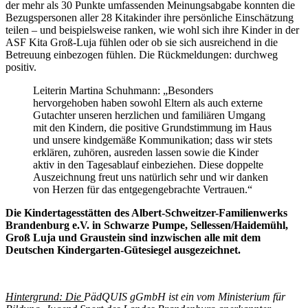
der mehr als 30 Punkte umfassenden Meinungsabgabe konnten die
Bezugspersonen aller 28 Kitakinder ihre persönliche Einschätzung
teilen – und beispielsweise ranken, wie wohl sich ihre Kinder in der
ASF Kita Groß-Luja fühlen oder ob sie sich ausreichend in die
Betreuung einbezogen fühlen. Die Rückmeldungen: durchweg
positiv.
Leiterin Martina Schuhmann: „Besonders
hervorgehoben haben sowohl Eltern als auch externe
Gutachter unseren herzlichen und familiären Umgang
mit den Kindern, die positive Grundstimmung im Haus
und unsere kindgemäße Kommunikation; dass wir stets
erklären, zuhören, ausreden lassen sowie die Kinder
aktiv in den Tagesablauf einbeziehen. Diese doppelte
Auszeichnung freut uns natürlich sehr und wir danken
von Herzen für das entgegengebrachte Vertrauen.“
Die Kindertagesstätten des Albert-Schweitzer-Familienwerks
Brandenburg e.V. in Schwarze Pumpe, Sellessen/Haidemühl,
Groß Luja und Graustein sind inzwischen alle mit dem
Deutschen Kindergarten-Gütesiegel ausgezeichnet.
Hintergrund:
Die
PädQUIS gGmbH ist ein vom
Ministerium für