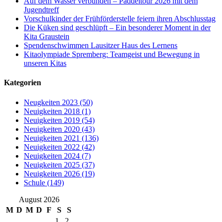
Auf dem Wasser verbunden – Paddeltour 2026 mit dem
Jugendtreff
Vorschulkinder der Frühförderstelle feiern ihren Abschlusstag
Die Küken sind geschlüpft – Ein besonderer Moment in der
Kita Graustein
Spendenschwimmen Lausitzer Haus des Lernens
Kitaolympiade Spremberg: Teamgeist und Bewegung in
unseren Kitas
Kategorien
Neugkeiten 2023 (50)
Neuigkeiten 2018 (1)
Neuigkeiten 2019 (54)
Neuigkeiten 2020 (43)
Neuigkeiten 2021 (136)
Neuigkeiten 2022 (42)
Neuigkeiten 2024 (7)
Neuigkeiten 2025 (37)
Neuigkeiten 2026 (19)
Schule (149)
August 2026
M
D
M
D
F
S
S
1
2