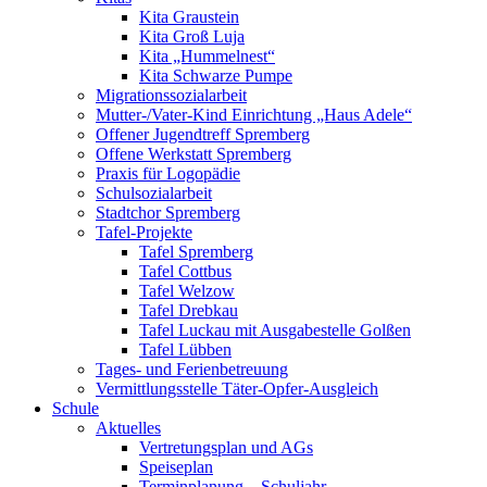
Kita Graustein
Kita Groß Luja
Kita „Hummelnest“
Kita Schwarze Pumpe
Migrationssozialarbeit
Mutter-/Vater-Kind Einrichtung „Haus Adele“
Offener Jugendtreff Spremberg
Offene Werkstatt Spremberg
Praxis für Logopädie
Schulsozialarbeit
Stadtchor Spremberg
Tafel-Projekte
Tafel Spremberg
Tafel Cottbus
Tafel Welzow
Tafel Drebkau
Tafel Luckau mit Ausgabestelle Golßen
Tafel Lübben
Tages- und Ferienbetreuung
Vermittlungsstelle Täter-Opfer-Ausgleich
Schule
Aktuelles
Vertretungsplan und AGs
Speiseplan
Terminplanung – Schuljahr