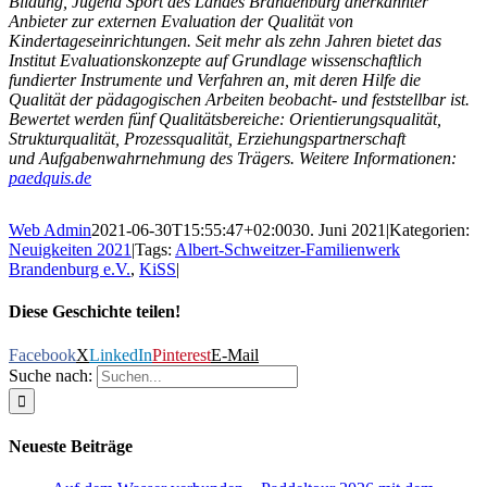
Bildung, Jugend Sport des Landes Brandenburg
anerkannter
Anbieter zur externen Evaluation der Qualität von
Kindertageseinrichtungen. Seit mehr als zehn Jahren bietet das
Institut Evaluationskonzepte auf Grundlage wissenschaftlich
fundierter Instrumente und Verfahren an, mit deren Hilfe die
Qualität der pädagogischen Arbeiten beobacht- und feststellbar ist.
Bewertet werden fünf Qualitätsbereiche:
Orientierungsqualität,
Strukturqualität, Prozessqualität, Erziehungspartnerschaft
und Aufgabenwahrnehmung des Trägers. Weitere Informationen:
paedquis.de
Web Admin
2021-06-30T15:55:47+02:00
30. Juni 2021
|
Kategorien:
Neuigkeiten 2021
|
Tags:
Albert-Schweitzer-Familienwerk
Brandenburg e.V.
,
KiSS
|
Diese Geschichte teilen!
Facebook
X
LinkedIn
Pinterest
E-Mail
Suche nach:
Neueste Beiträge