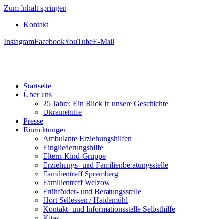
Zum Inhalt springen
Kontakt
Instagram
Facebook
YouTube
E-Mail
Startseite
Über uns
25 Jahre: Ein Blick in unsere Geschichte
Ukrainehilfe
Presse
Einrichtungen
Ambulante Erziehungshilfen
Eingliederungshilfe
Eltern-Kind-Gruppe
Erziehungs- und Familienberatungsstelle
Familientreff Spremberg
Familientreff Welzow
Frühförder- und Beratungsstelle
Hort Sellessen / Haidemühl
Kontakt- und Informationsstelle Selbsthilfe
Kitas