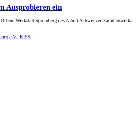
um Ausprobieren ein
e Offene Werkstatt Spremberg des Albert-Schweitzer-Familienwerks
burg e.V.
,
KiSS
|