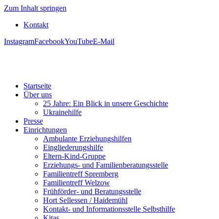
Zum Inhalt springen
Kontakt
Instagram
Facebook
YouTube
E-Mail
Startseite
Über uns
25 Jahre: Ein Blick in unsere Geschichte
Ukrainehilfe
Presse
Einrichtungen
Ambulante Erziehungshilfen
Eingliederungshilfe
Eltern-Kind-Gruppe
Erziehungs- und Familienberatungsstelle
Familientreff Spremberg
Familientreff Welzow
Frühförder- und Beratungsstelle
Hort Sellessen / Haidemühl
Kontakt- und Informationsstelle Selbsthilfe
Kitas