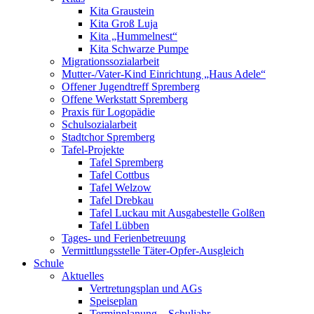
Kita Graustein
Kita Groß Luja
Kita „Hummelnest“
Kita Schwarze Pumpe
Migrationssozialarbeit
Mutter-/Vater-Kind Einrichtung „Haus Adele“
Offener Jugendtreff Spremberg
Offene Werkstatt Spremberg
Praxis für Logopädie
Schulsozialarbeit
Stadtchor Spremberg
Tafel-Projekte
Tafel Spremberg
Tafel Cottbus
Tafel Welzow
Tafel Drebkau
Tafel Luckau mit Ausgabestelle Golßen
Tafel Lübben
Tages- und Ferienbetreuung
Vermittlungsstelle Täter-Opfer-Ausgleich
Schule
Aktuelles
Vertretungsplan und AGs
Speiseplan
Terminplanung – Schuljahr