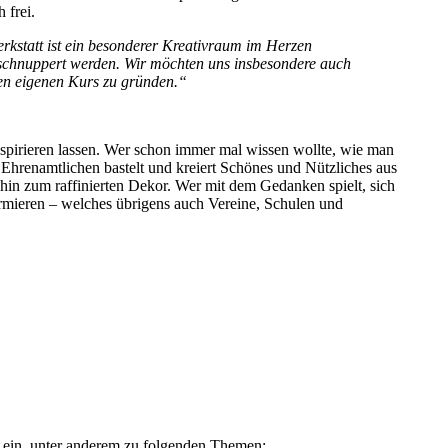
 frei.
erkstatt ist ein besonderer Kreativraum im Herzen
eschnuppert werden. Wir möchten uns insbesondere auch
nen eigenen Kurs zu gründen.“
spirieren lassen. Wer schon immer mal wissen wollte, wie man
Ehrenamtlichen bastelt und kreiert Schönes und Nützliches aus
s hin zum raffinierten Dekor. Wer mit dem Gedanken spielt, sich
rmieren – welches übrigens auch Vereine, Schulen und
n ein, unter anderem zu folgenden Themen: