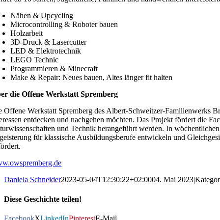
Nähen & Upcycling
Microcontrolling & Roboter bauen
Holzarbeit
3D-Druck & Lasercutter
LED & Elektrotechnik
LEGO Technic
Programmieren & Minecraft
Make & Repair: Neues bauen, Altes länger fit halten
er die Offene Werkstatt Spremberg
e Offene Werkstatt Spremberg des Albert-Schweitzer-Familienwerks Brand
teressen entdecken und nachgehen möchten. Das Projekt fördert die F
turwissenschaften und Technik herangeführt werden. In wöchentlichen 
geisterung für klassische Ausbildungsberufe entwickeln und Gleichgesi
ördert.
w.owspremberg.de
Daniela Schneider
2023-05-04T12:30:22+02:00
04. Mai 2023
|
Kategor
Diese Geschichte teilen!
Facebook
X
LinkedIn
Pinterest
E-Mail