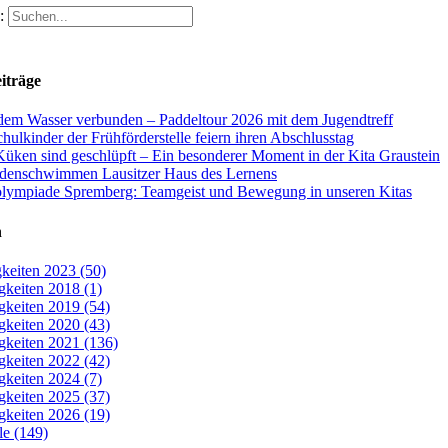
:
iträge
dem Wasser verbunden – Paddeltour 2026 mit dem Jugendtreff
hulkinder der Frühförderstelle feiern ihren Abschlusstag
Küken sind geschlüpft – Ein besonderer Moment in der Kita Graustein
denschwimmen Lausitzer Haus des Lernens
olympiade Spremberg: Teamgeist und Bewegung in unseren Kitas
n
keiten 2023 (50)
gkeiten 2018 (1)
gkeiten 2019 (54)
gkeiten 2020 (43)
gkeiten 2021 (136)
gkeiten 2022 (42)
gkeiten 2024 (7)
gkeiten 2025 (37)
gkeiten 2026 (19)
le (149)