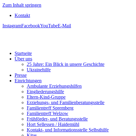
Zum Inhalt springen
Kontakt
Instagram
Facebook
YouTube
E-Mail
Startseite
Über uns
25 Jahre: Ein Blick in unsere Geschichte
Ukrainehilfe
Presse
Einrichtungen
Ambulante Erziehungshilfen
Eingliederungshilfe
Eltern-Kind-Gruppe
Erziehungs- und Familienberatungsstelle
Familientreff Spremberg
Familientreff Welzow
Frühförder- und Beratungsstelle
Hort Sellessen / Haidemühl
Kontakt- und Informationsstelle Selbsthilfe
Kitas