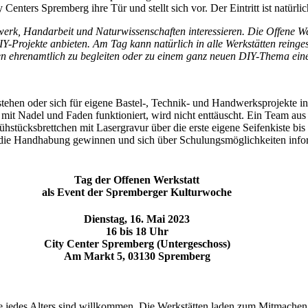
ters Spremberg ihre Tür und stellt sich vor. Der Eintritt ist natürlich
dwerk, Handarbeit und Naturwissenschaften interessieren. Die Offene W
-Projekte anbieten. Am Tag kann natürlich in alle Werkstätten reing
ätten ehrenamtlich zu begleiten oder zu einem ganz neuen DIY-Thema ei
tehen oder sich für eigene Bastel-, Technik- und Handwerksprojekte in
it Nadel und Faden funktioniert, wird nicht enttäuscht. Ein Team aus 
rühstücksbrettchen mit Lasergravur über die erste eigene Seifenkiste bi
n die Handhabung gewinnen und sich über Schulungsmöglichkeiten info
Tag der Offenen Werkstatt
als Event der Spremberger Kulturwoche
Dienstag, 16. Mai 2023
16 bis 18 Uhr
City Center Spremberg (Untergeschoss)
Am Markt 5, 03130 Spremberg
rte jedes Alters sind willkommen. Die Werkstätten laden zum Mitmache