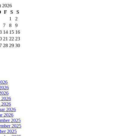
t 2026
D
F
S
S
1
2
7
8
9
3
14
15
16
0
21
22
23
7
28
29
30
2026
 2026
2026
l 2026
 2026
uar 2026
ar 2026
mber 2025
mber 2025
ber 2025