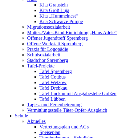
Kita Graustein
Kita Groß Luja
Kita „Hummelnest“
Kita Schwarze Pumpe
Migrationssozialarbeit
Mutter-/Vater-Kind Einrichtung „Haus Adele“
Offener Jugendtreff Spremberg
Offene Werkstatt Spremberg
Praxis für Logopädie
Schulsozialarbeit
Stadtchor Spremberg
Tafel-Projekte
Tafel Spremberg
Tafel Cottbus
Tafel Welzow
Tafel Drebkau
Tafel Luckau mit Ausgabestelle Golßen
Tafel Lübben
Tages- und Ferienbetreuung
Vermittlungsstelle Täter-Opfer-Ausgleich
Schule
Aktuelles
Vertretungsplan und AGs
Speiseplan
Terminplanung – Schuljahr