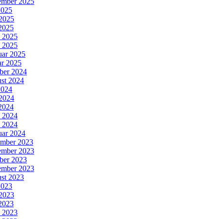
ember 2025
2025
 2025
2025
l 2025
 2025
uar 2025
ar 2025
ber 2024
st 2024
2024
 2024
2024
l 2024
 2024
uar 2024
mber 2023
mber 2023
ber 2023
ember 2023
st 2023
2023
 2023
2023
l 2023