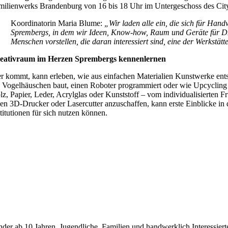
milienwerks Brandenburg von 16 bis 18 Uhr im Untergeschoss des City Cen
Koordinatorin Maria Blume:
„Wir laden alle ein, die sich für Han
Sprembergs, in dem wir Ideen, Know-how, Raum und Geräte für DIY
Menschen vorstellen, die daran interessiert sind, eine der Werkst
eativraum im Herzen Sprembergs kennenlernen
r kommt, kann erleben, wie aus einfachen Materialien Kunstwerke ents
n Vogelhäuschen baut, einen Roboter programmiert oder wie Upcycling m
lz, Papier, Leder, Acrylglas oder Kunststoff – vom individualisierten F
nen 3D-Drucker oder Lasercutter anzuschaffen, kann erste Einblicke i
stitutionen für sich nutzen können.
nder ab 10 Jahren, Jugendliche, Familien und handwerklich Interessie