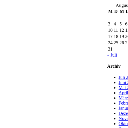
Augus
M
D
M
3
4
5
6
10
11
12
1
17
18
19
2
24
25
26
2
31
« Juli
Archiv
Juli 
Juni
Mai 
Apri
März
Febr
Janu
Deze
Nove
Okto