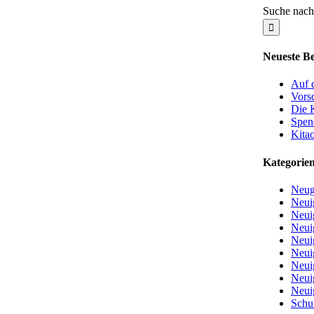
Suche nach
Neueste Be
Auf 
Vorsc
Die 
Spen
Kita
Kategorie
Neug
Neui
Neui
Neui
Neui
Neui
Neui
Neui
Neui
Schu