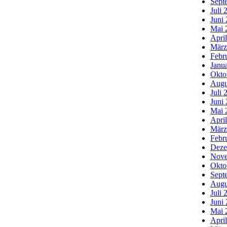
Sept
Juli 
Juni
Mai 
Apri
März
Febr
Janu
Okto
Augu
Juli 
Juni
Mai 
Apri
März
Febr
Deze
Nove
Okto
Sept
Augu
Juli 
Juni
Mai 
Apri