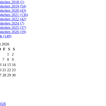
gkeiten 2018 (1)
gkeiten 2019 (54)
gkeiten 2020 (43)
gkeiten 2021 (136)
gkeiten 2022 (42)
gkeiten 2024 (7)
gkeiten 2025 (37)
gkeiten 2026 (19)
le (149)
t 2026
D
F
S
S
1
2
7
8
9
3
14
15
16
0
21
22
23
7
28
29
30
2026