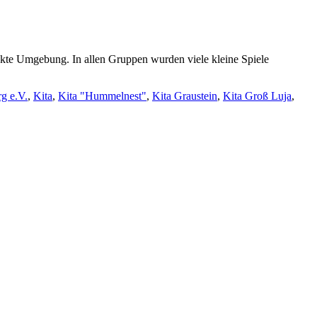
ckte Umgebung. In allen Gruppen wurden viele kleine Spiele
g e.V.
,
Kita
,
Kita "Hummelnest"
,
Kita Graustein
,
Kita Groß Luja
,