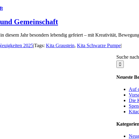
ft
t und Gemeinschaft
n diesem Jahr besonders lebendig gefeiert – mit Kreativität, Bewegung
Neuigkeiten 2025
|
Tags:
Kita Graustein
,
Kita Schwarze Pumpe
|
Suche nach
Neueste Be
Auf 
Vorsc
Die 
Spen
Kita
Kategorie
Neug