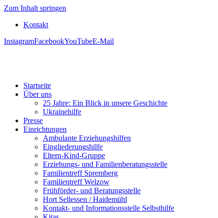
Zum Inhalt springen
Kontakt
Instagram
Facebook
YouTube
E-Mail
Startseite
Über uns
25 Jahre: Ein Blick in unsere Geschichte
Ukrainehilfe
Presse
Einrichtungen
Ambulante Erziehungshilfen
Eingliederungshilfe
Eltern-Kind-Gruppe
Erziehungs- und Familienberatungsstelle
Familientreff Spremberg
Familientreff Welzow
Frühförder- und Beratungsstelle
Hort Sellessen / Haidemühl
Kontakt- und Informationsstelle Selbsthilfe
Kitas