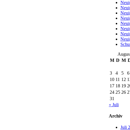
Neui
Neui
Neui
Neui
Neui
Neui
Neui
Neui
Schu
Augus
M
D
M
3
4
5
6
10
11
12
1
17
18
19
2
24
25
26
2
31
« Juli
Archiv
Juli 