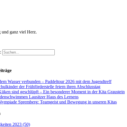
 und ganz viel Herz.
:
iträge
dem Wasser verbunden – Paddeltour 2026 mit dem Jugendtreff
hulkinder der Frühförderstelle feiern ihren Abschlusstag
Küken sind geschlüpft – Ein besonderer Moment in der Kita Graustein
denschwimmen Lausitzer Haus des Lernens
olympiade Spremberg: Teamgeist und Bewegung in unseren Kitas
n
keiten 2023 (50)