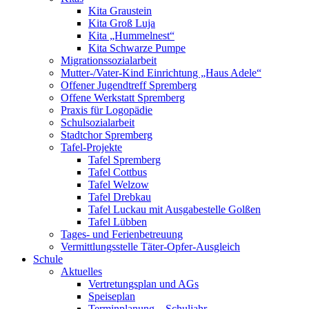
Kita Graustein
Kita Groß Luja
Kita „Hummelnest“
Kita Schwarze Pumpe
Migrationssozialarbeit
Mutter-/Vater-Kind Einrichtung „Haus Adele“
Offener Jugendtreff Spremberg
Offene Werkstatt Spremberg
Praxis für Logopädie
Schulsozialarbeit
Stadtchor Spremberg
Tafel-Projekte
Tafel Spremberg
Tafel Cottbus
Tafel Welzow
Tafel Drebkau
Tafel Luckau mit Ausgabestelle Golßen
Tafel Lübben
Tages- und Ferienbetreuung
Vermittlungsstelle Täter-Opfer-Ausgleich
Schule
Aktuelles
Vertretungsplan und AGs
Speiseplan
Terminplanung – Schuljahr