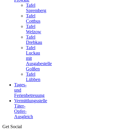
Tafel
Spremberg
Tafel
Cottbus
Tafel
Welzow
Tafel
Drebkau
Tafel
Luckau
mit
Ausgabestelle
Golßen
Tafel
Lübben
Tages-
und
Ferienbetreuung
Vermittlungsstelle
Täter-
Opfer-
Ausgleich
Get Social