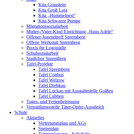
Kita Graustein
Kita Groß Luja
Kita „Hummelnest“
Kita Schwarze Pumpe
Migrationssozialarbeit
Mutter-/Vater-Kind Einrichtung „Haus Adele“
Offener Jugendtreff Spremberg
Offene Werkstatt Spremberg
Praxis für Logopädie
Schulsozialarbeit
Stadtchor Spremberg
Tafel-Projekte
Tafel Spremberg
Tafel Cottbus
Tafel Welzow
Tafel Drebkau
Tafel Luckau mit Ausgabestelle Golßen
Tafel Lübben
Tages- und Ferienbetreuung
Vermittlungsstelle Täter-Opfer-Ausgleich
Schule
Aktuelles
Vertretungsplan und AGs
Speiseplan
Terminplanung – Schuljahr