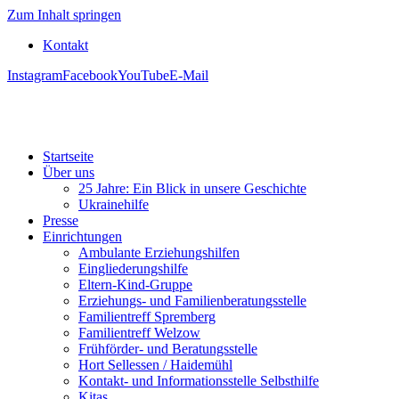
Zum Inhalt springen
Kontakt
Instagram
Facebook
YouTube
E-Mail
Startseite
Über uns
25 Jahre: Ein Blick in unsere Geschichte
Ukrainehilfe
Presse
Einrichtungen
Ambulante Erziehungshilfen
Eingliederungshilfe
Eltern-Kind-Gruppe
Erziehungs- und Familienberatungsstelle
Familientreff Spremberg
Familientreff Welzow
Frühförder- und Beratungsstelle
Hort Sellessen / Haidemühl
Kontakt- und Informationsstelle Selbsthilfe
Kitas