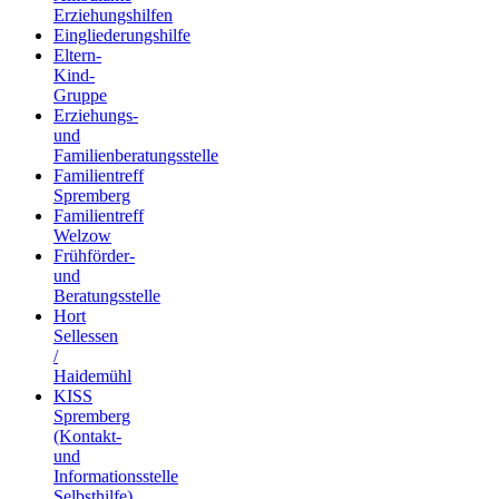
Erziehungshilfen
Eingliederungshilfe
Eltern-
Kind-
Gruppe
Erziehungs-
und
Familienberatungsstelle
Familientreff
Spremberg
Familientreff
Welzow
Frühförder-
und
Beratungsstelle
Hort
Sellessen
/
Haidemühl
KISS
Spremberg
(Kontakt-
und
Informationsstelle
Selbsthilfe)