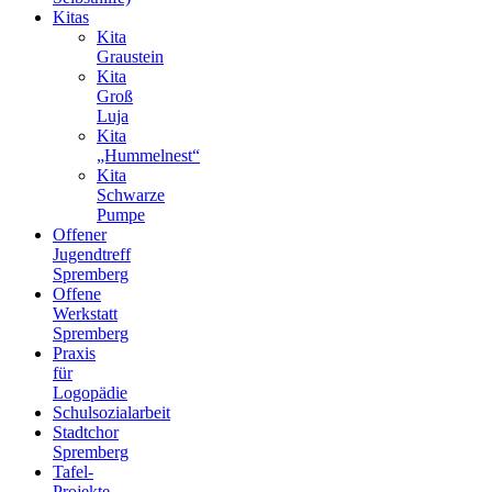
Kitas
Kita
Graustein
Kita
Groß
Luja
Kita
„Hummelnest“
Kita
Schwarze
Pumpe
Offener
Jugendtreff
Spremberg
Offene
Werkstatt
Spremberg
Praxis
für
Logopädie
Schulsozialarbeit
Stadtchor
Spremberg
Tafel-
Projekte