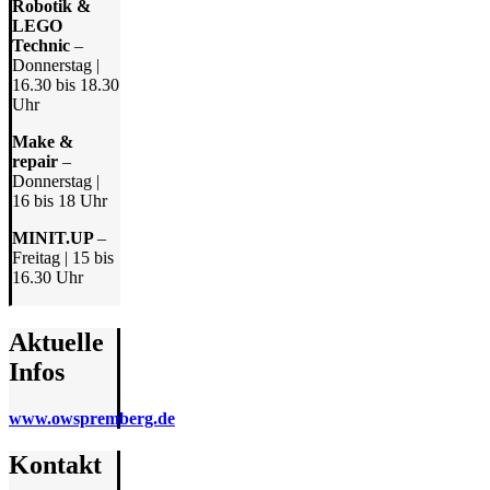
Robotik &
LEGO
Technic
–
Donnerstag |
16.30 bis 18.30
Uhr
Make &
repair
–
Donnerstag |
16 bis 18 Uhr
MINIT.UP
–
Freitag | 15 bis
16.30 Uhr
Aktuelle
Infos
www.owspremberg.de
Kontakt